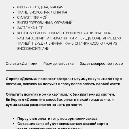
ФАКТУРА: ГЛАДКАЯ, МЯГКАЯ
ТКАНЬ: ВИСКОЗНАЯ; ЛЬНЯНАЯ
СИЛУЭТ: ПРЯМОЙ
ВЫРЕЗ ГОРЛОВИНЫ: V-ОБРАЗНЫЙ
ЗАСТЕЖКА: НЕТ
КОНСТРУКТИВНЫЕ ЭЛЕМЕНТЫ: ФИГУРНАЯ ЛИНИЯ НИЗА,
РАЗНАЯ ВЕЛИЧИНА НИЗА СПИНКИ И ПЕРЕДА; СОЧЕТАНИЕ ДВУХ
ТКАНЕЙ: ПЕРЕД – ЛЬНЯНАЯ ТКАНЬ, СПИНКА КОСОГО КРОЯ ИЗ
ВИСКОЗНОЙ ТКАНИ
Оплата «Долями»
Размерная сетка
Задать вопрос про товар
Сервис «Долями» помогает разделить сумму покупки на четыре
платежа, покупку вы получите сразу после оплаты первой части.
Оплатить покупку можно картами любых платежных систем.
Выберите «Долями» в способах оплаты на сайте магазина, и
сумма заказа разделится на четыре части:
Первую вы оплатите при оформлении заказа.
Оставшиеся три будут списываться с вашей карты
автоматически каждые две недели.