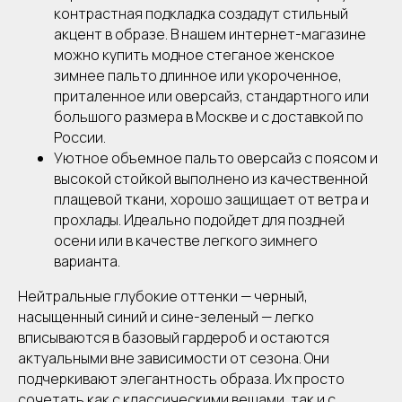
контрастная подкладка создадут стильный
акцент в образе. В нашем интернет-магазине
можно купить модное стеганое женское
зимнее пальто длинное или укороченное,
приталенное или оверсайз, стандартного или
большого размера в Москве и с доставкой по
России.
Уютное объемное пальто оверсайз с поясом и
высокой стойкой выполнено из качественной
плащевой ткани, хорошо защищает от ветра и
прохлады. Идеально подойдет для поздней
осени или в качестве легкого зимнего
варианта.
Нейтральные глубокие оттенки — черный,
насыщенный синий и сине-зеленый — легко
вписываются в базовый гардероб и остаются
актуальными вне зависимости от сезона. Они
подчеркивают элегантность образа. Их просто
сочетать как с классическими вещами, так и с