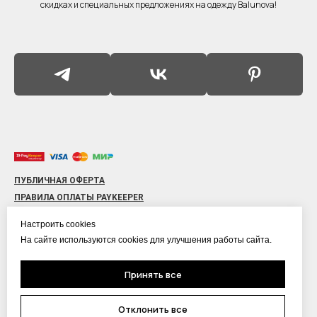
скидках и специальных предложениях на одежду Balunova!
ПУБЛИЧНАЯ ОФЕРТА
ПРАВИЛА ОПЛАТЫ PAYKEEPER
ПОЛИТИКА КОНФИДЕНЦИАЛЬНОСТИ
Настроить cookies
ОБРАБОТКА ПЕРСОНАЛЬНЫХ ДАННЫХ
На сайте используются cookies для улучшения работы сайта.
ПРАВИЛА АКЦИЙ
Принять все
Отклонить все
ООО "Сититренд" ИНН: 9703093076 ОГРН: