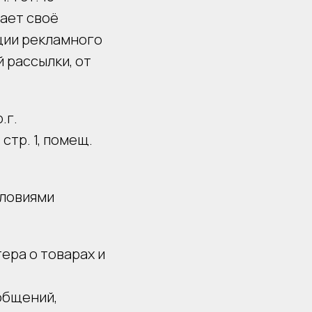
жает своё
ции рекламного
й рассылки, от
.г.
стр. 1, помещ.
словиями
ера о товарах и
общений,