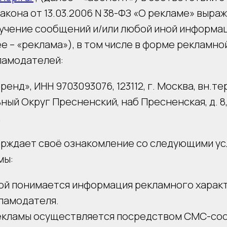
кона от 13.03.2006 N 38-ФЗ «О рекламе» выра
лучение сообщений и/или любой иной информа
е – «реклама»), в том числе в форме рекламно
ламодателей:
нд», ИНН 9703093076, 123112, г. Москва, вн.тер
ый Округ Пресненский, наб Пресненская, д. 8, 
;
рждает своё ознакомление со следующими у
мы:
ой понимается информация рекламного характ
ламодателя.
екламы осуществляется посредством СМС-со