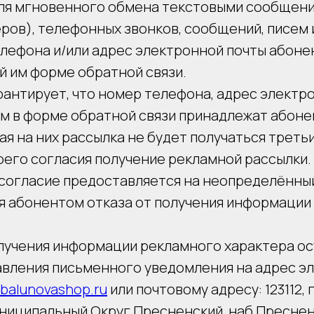
ля мгновенного обмена текстовыми сообщен
ров), телефонных звонков, сообщений, писем
лефона и/или адрес электронной почты абонен
й им форме обратной связи.
антирует, что номер телефона, адрес электро
м в форме обратной связи принадлежат абонен
я на них рассылка не будет получаться треть
оего согласия получение рекламной рассылки.
согласие предоставляется на неопределённый
я абонентом отказа от получения информации
олучения информации рекламного характера о
авления письменного уведомления на адрес э
balunovashop.ru
или почтовому адресу: 123112, 
униципальный Округ Пресненский, наб Пресненская