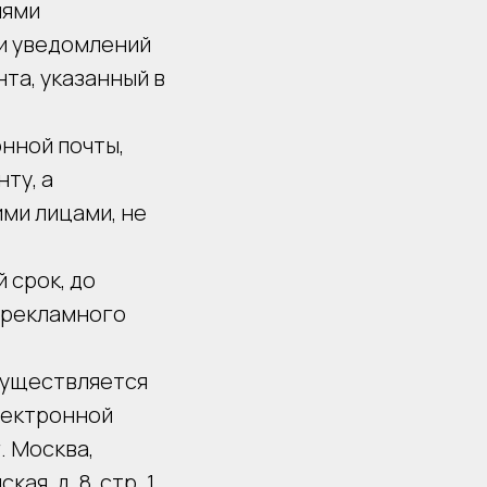
иями
 и уведомлений
та, указанный в
нной почты,
ту, а
ими лицами, не
 срок, до
 рекламного
существляется
лектронной
г. Москва,
, д. 8, стр. 1,