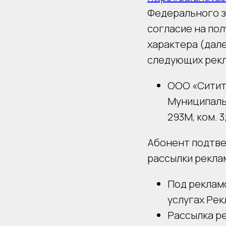
Федерального за
согласие на по
характера (дале
следующих рек
ООО «Сититре
Муниципальн
293М, ком. 3
Абонент подтве
рассылки рекла
Под реклам
услугах Рек
Рассылка р