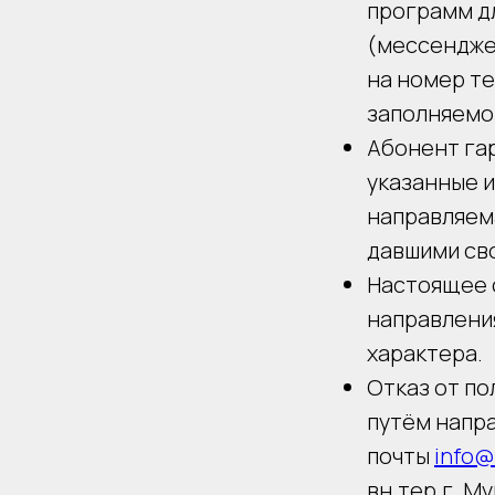
программ д
(мессендже
на номер те
заполняемо
Абонент гар
указанные и
направляема
давшими св
Настоящее 
направлени
характера.
Отказ от п
путём напр
почты
info@
вн.тер.г. М