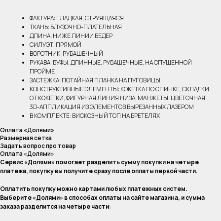
ФАКТУРА: ГЛАДКАЯ, СТРУЯЩАЯСЯ
ТКАНЬ: БЛУЗОЧНО-ПЛАТЕЛЬНАЯ
ДЛИНА: НИЖЕ ЛИНИИ БЕДЕР
СИЛУЭТ: ПРЯМОЙ
ВОРОТНИК: РУБАШЕЧНЫЙ
РУКАВА: БУФЫ, ДЛИННЫЕ, РУБАШЕЧНЫЕ, НА СПУЩЕННОЙ
ПРОЙМЕ
ЗАСТЕЖКА: ПОТАЙНАЯ ПЛАНКА НА ПУГОВИЦЫ
КОНСТРУКТИВНЫЕ ЭЛЕМЕНТЫ: КОКЕТКА ПО СПИНКЕ, СКЛАДКИ
ОТ КОКЕТКИ, ФИГУРНАЯ ЛИНИЯ НИЗА, МАНЖЕТЫ, ЦВЕТОЧНАЯ
3D-АППЛИКАЦИЯ ИЗ ЭЛЕМЕНТОВ ВЫРЕЗАННЫХ ЛАЗЕРОМ
В КОМПЛЕКТЕ: ВИСКОЗНЫЙ ТОП НА БРЕТЕЛЯХ
Оплата «Долями»
Размерная сетка
Задать вопрос про товар
Оплата «Долями»
Сервис «Долями» помогает разделить сумму покупки на четыре
платежа, покупку вы получите сразу после оплаты первой части.
Оплатить покупку можно картами любых платежных систем.
Выберите «Долями» в способах оплаты на сайте магазина, и сумма
заказа разделится на четыре части: