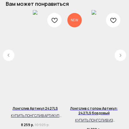
Вам может понравиться
NEW
Лонгслив Артикул 2427LS
Лонгслив с топом Артикул:
2427LS бордовый
КУПИТЬ ЛОНГСЛИВ АРТИКУЛ
КУПИТЬ ЛОНГСЛИВ ИЗ
2427LS
8 259
р.
10 925
р.
ТРИКОТАЖНОЙ СЕТКИ