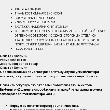
ФАКТУРА: ГЛАДКАЯ
ТКАНЬ: КОСТЮМНАЯ С ВИСКОЗОЙ
СИЛУЭТ: ДЛИННЫЕ ПРЯМЫЕ
КАРМАНЫ: КОСЫЕ ПО БОКАМ
ЗАСТЕЖКА: НА МОЛНИЮ И ПУГОВИЦУ
КОНСТРУКТИВНЫЕ ЭЛЕМЕНТЫ: АСИММЕТРИЧНЫЙ КРОЙ, ПОЯС
ОТРЕЗНОЙ С ОТВОРОТОМ С ОДНОЙ СТОРОНЫ И ОТДЕЛКОЙ
ТКАНЬЮ В ПОЛОСКУ С ИЗНАНОЧНОЙ СТОРОНЫ, СКЛАДКИ ОТ
ПОЯСА, СТРЕЛКИ, ШЛЕВКИ, ЗАДНИЙ КАРМАН С ЛИСТОЧКОЙ
ПОСАДКА: СРЕДНЯЯ
Оплата «Долями»
Размерная сетка
Задать вопрос про товар
Оплата «Долями»
Сервис «Долями» помогает разделить сумму покупки на четыре
платежа, покупку вы получите сразу после оплаты первой части.
Оплатить покупку можно картами любых платежных систем.
Выберите «Долями» в способах оплаты на сайте магазина, и сумма
заказа разделится на четыре части:
Первую вы оплатите при оформлении заказа.