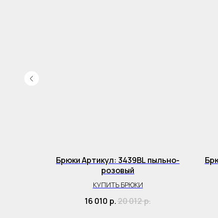
53BL
Брюки Артикул: 3439BL пыльно-
Брю
розовый
ЯНЫЕ
КУПИТЬ БРЮКИ
р.
16 010
р.
20 012
р.