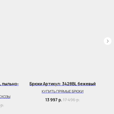
L пыльно-
Брюки Артикул: 3428BL бежевый
Бр
КУПИТЬ ПРЯМЫЕ БРЮКИ
КУ
СКОЗЫ
13 997
р.
17 496
р.
р.