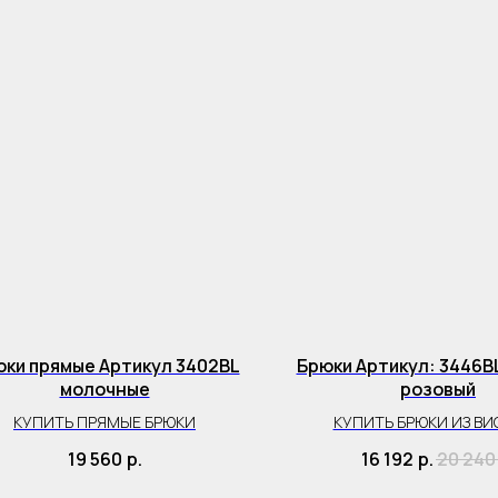
ки прямые Артикул 3402BL
Брюки Артикул: 3446B
молочные
розовый
КУПИТЬ ПРЯМЫЕ БРЮКИ
КУПИТЬ БРЮКИ ИЗ ВИ
19 560
р.
16 192
р.
20 240