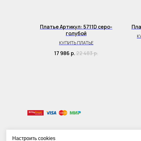
720D
Платье Артикул: 5711D серо-
Пла
голубой
АШКУ
К
КУПИТЬ ПЛАТЬЕ
р.
17 986
р.
22 483
р.
Настроить cookies