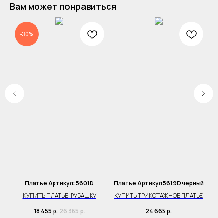
Вам может понравиться
-30%
им
Платье Артикул: 5601D
Платье Артикул 5619D черный
КУПИТЬ ПЛАТЬЕ-РУБАШКУ
КУПИТЬ ТРИКОТАЖНОЕ ПЛАТЬЕ
18 455
р.
26 365
р.
24 665
р.