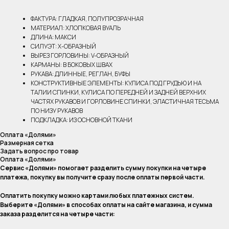
ФАКТУРА: ГЛАДКАЯ, ПОЛУПРОЗРАЧНАЯ
МАТЕРИАЛ: ХЛОПКОВАЯ ВУАЛЬ
ДЛИНА: МАКСИ
СИЛУЭТ: Х-ОБРАЗНЫЙ
ВЫРЕЗ ГОРЛОВИНЫ: V-ОБРАЗНЫЙ
КАРМАНЫ: В БОКОВЫХ ШВАХ
РУКАВА: ДЛИННЫЕ, РЕГЛАН, БУФЫ
КОНСТРУКТИВНЫЕ ЭЛЕМЕНТЫ: КУЛИСА ПОД ГРУДЬЮ И НА
ТАЛИИ СПИНКИ, КУЛИСА ПО ПЕРЕДНЕЙ И ЗАДНЕЙ ВЕРХНИХ
ЧАСТЯХ РУКАВОВ И ГОРЛОВИНЕ СПИНКИ, ЭЛАСТИЧНАЯ ТЕСЬМА
ПО НИЗУ РУКАВОВ
ПОДКЛАДКА: ИЗ ОСНОВНОЙ ТКАНИ
Оплата «Долями»
Размерная сетка
Задать вопрос про товар
Оплата «Долями»
Сервис «Долями» помогает разделить сумму покупки на четыре
платежа, покупку вы получите сразу после оплаты первой части.
Оплатить покупку можно картами любых платежных систем.
Выберите «Долями» в способах оплаты на сайте магазина, и сумма
заказа разделится на четыре части: