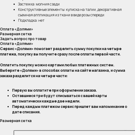
Застежка: молния сзади
Конструктивные элементы: кулиска на талии, декоративная
съемная аппликация из ткани в виде розы спереди
Подкладка: нет
Оплата «Долями»
Размерная сетка
Задать вопрос про товар
Оплата «Долями»
Сервис «Долями» помогает разделить сумму покупки на четыре
платежа, покупку вы получите сразу после оплаты первой части.
Оплатить покупку можно картами любых платежных систем.
Выберите «Долями» в способах оплаты на сайте магазина, и сумма
заказа разделится на четыре части:
Первую вы оплатите при оформлении заказа.
Оставшиеся три будут списываться с вашей карты
автоматически каждые две недели.
Перед каждым платежом сервис пришлет вам напоминание о
дате списания.
Размерная сетка