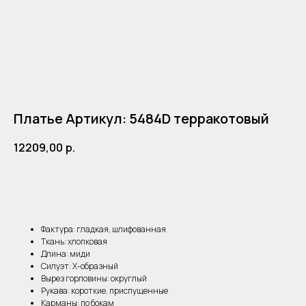
Платье Артикул: 5484D терракотовый
12209,00
р.
ДОБАВИТЬ В КОРЗИНУ
Фактура: гладкая, шлифованная
Ткань: хлопковая
Длина: миди
Силуэт: Х-образный
Вырез горловины: округлый
Рукава: короткие, приспущенные
Карманы: по бокам