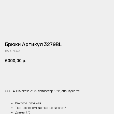
Брюки Артикул 3279BL
BALUNOVA
6000,00
р.
ДОБАВИТЬ В КОРЗИНУ
СОСТАВ : вискоза 28%, полиэстер 65%, спандекс 7%
Фактура: плотная.
Ткань: костюмная ткань с вискозой.
Длина: 7/8