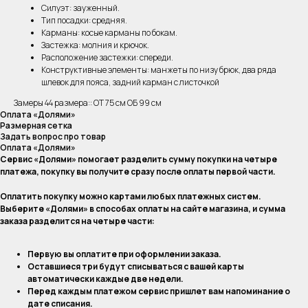
Силуэт: зауженный.
Тип посадки: средняя.
Карманы: косые карманы по бокам.
Застежка: молния и крючок.
Расположение застежки: спереди.
Конструктивные элементы: манжеты по низу брюк, два ряда
шлевок для пояса, задний карман с листочкой
Замеры 44 размера:: ОТ 75 см ОБ 99 см
Оплата «Долями»
Размерная сетка
Задать вопрос про товар
Оплата «Долями»
Сервис «Долями» помогает разделить сумму покупки на четыре
платежа, покупку вы получите сразу после оплаты первой части.
Оплатить покупку можно картами любых платежных систем.
Выберите «Долями» в способах оплаты на сайте магазина, и сумма
заказа разделится на четыре части:
Первую вы оплатите при оформлении заказа.
Оставшиеся три будут списываться с вашей карты
автоматически каждые две недели.
Перед каждым платежом сервис пришлет вам напоминание о
дате списания.