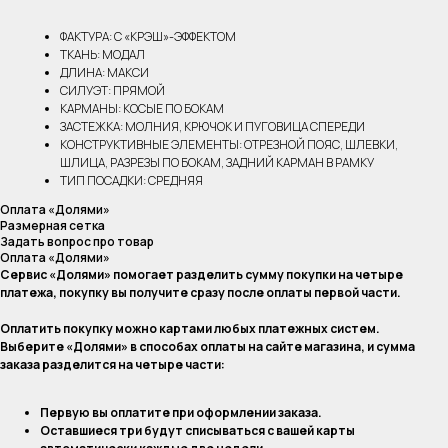
ФАКТУРА: С «КРЭШ»-ЭФФЕКТОМ
ТКАНЬ: МОДАЛ
ДЛИНА: МАКСИ
СИЛУЭТ: ПРЯМОЙ
КАРМАНЫ: КОСЫЕ ПО БОКАМ
ЗАСТЕЖКА: МОЛНИЯ, КРЮЧОК И ПУГОВИЦА СПЕРЕДИ
КОНСТРУКТИВНЫЕ ЭЛЕМЕНТЫ: ОТРЕЗНОЙ ПОЯС, ШЛЕВКИ,
ШЛИЦА, РАЗРЕЗЫ ПО БОКАМ, ЗАДНИЙ КАРМАН В РАМКУ
ТИП ПОСАДКИ: СРЕДНЯЯ
Оплата «Долями»
Размерная сетка
Задать вопрос про товар
Оплата «Долями»
Сервис «Долями» помогает разделить сумму покупки на четыре
платежа, покупку вы получите сразу после оплаты первой части.
Оплатить покупку можно картами любых платежных систем.
Выберите «Долями» в способах оплаты на сайте магазина, и сумма
заказа разделится на четыре части:
Первую вы оплатите при оформлении заказа.
Оставшиеся три будут списываться с вашей карты