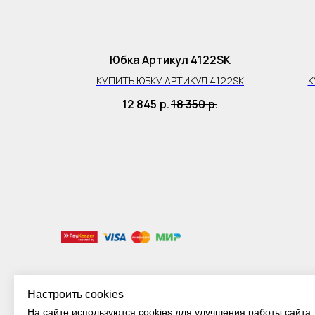
54SK
Юбка Артикул 4122SK
4154SK
КУПИТЬ ЮБКУ АРТИКУЛ 4122SK
К
12 845
р.
18 350
р.
Настроить cookies
На сайте используются cookies для улучшения работы сайта.