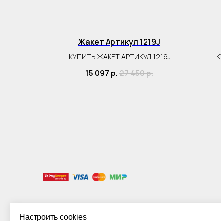
74J
Жакет Артикул 1219J
 1274J
КУПИТЬ ЖАКЕТ АРТИКУЛ 1219J
К
р.
15 097
р.
27 450
р.
Настроить cookies