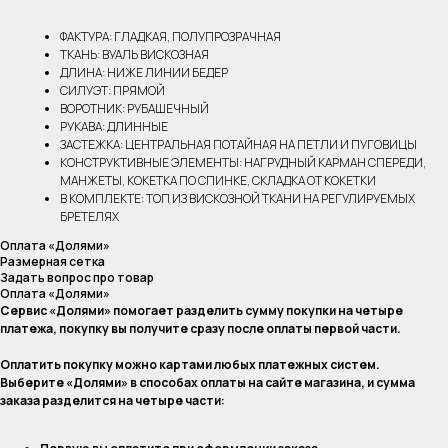
ФАКТУРА: ГЛАДКАЯ, ПОЛУПРОЗРАЧНАЯ
ТКАНЬ: ВУАЛЬ ВИСКОЗНАЯ
ДЛИНА: НИЖЕ ЛИНИИ БЕДЕР
СИЛУЭТ: ПРЯМОЙ
ВОРОТНИК: РУБАШЕЧНЫЙ
РУКАВА: ДЛИННЫЕ
ЗАСТЕЖКА: ЦЕНТРАЛЬНАЯ ПОТАЙНАЯ НА ПЕТЛИ И ПУГОВИЦЫ
КОНСТРУКТИВНЫЕ ЭЛЕМЕНТЫ: НАГРУДНЫЙ КАРМАН СПЕРЕДИ,
МАНЖЕТЫ, КОКЕТКА ПО СПИНКЕ, СКЛАДКА ОТ КОКЕТКИ
В КОМПЛЕКТЕ: ТОП ИЗ ВИСКОЗНОЙ ТКАНИ НА РЕГУЛИРУЕМЫХ
БРЕТЕЛЯХ
Оплата «Долями»
Размерная сетка
Задать вопрос про товар
Оплата «Долями»
Сервис «Долями» помогает разделить сумму покупки на четыре
платежа, покупку вы получите сразу после оплаты первой части.
Оплатить покупку можно картами любых платежных систем.
Выберите «Долями» в способах оплаты на сайте магазина, и сумма
заказа разделится на четыре части: