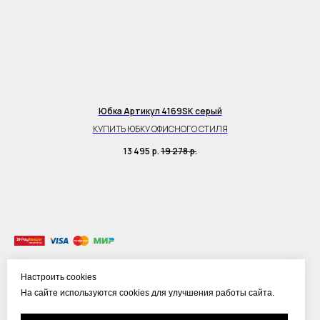
Юбка Артикул 4169SK серый
КУПИТЬ ЮБКУ ОФИСНОГО СТИЛЯ
13 495
р.
19 278
р.
ПУБЛИЧНАЯ ОФЕРТА
Настроить cookies
ПРАВИЛА ОПЛАТЫ PAYKEEPER
На сайте используются cookies для улучшения работы сайта.
ПОЛИТИКА КОНФИДЕНЦИАЛЬНОСТИ
ОБРАБОТКА ПЕРСОНАЛЬНЫХ ДАННЫХ