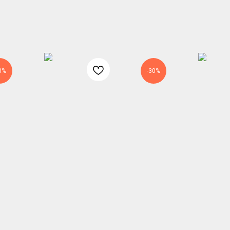
0%
-30%