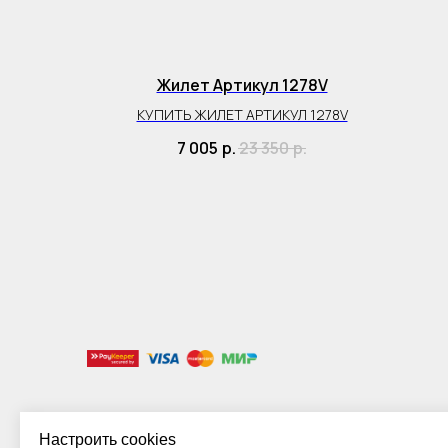
66BL
Жилет Артикул 1278V
 3366BL
КУПИТЬ ЖИЛЕТ АРТИКУЛ 1278V
р.
7 005
р.
23 350
р.
Настроить cookies