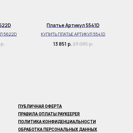
5622D
Платье Артикул 5541D
Бр
Л 5622D
КУПИТЬ ПЛАТЬЕ АРТИКУЛ 5541D
р.
13 851
р.
23 085
р.
ПУБЛИЧНАЯ ОФЕРТА
ПРАВИЛА ОПЛАТЫ PAYKEEPER
ПОЛИТИКА КОНФИДЕНЦИАЛЬНОСТИ
ОБРАБОТКА ПЕРСОНАЛЬНЫХ ДАННЫХ