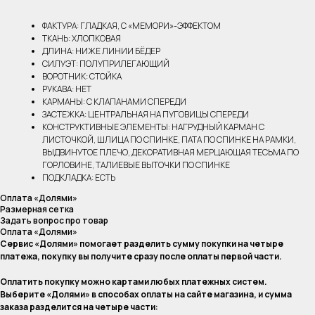
ФАКТУРА: ГЛАДКАЯ, С «МЕМОРИ»-ЭФФЕКТОМ
ТКАНЬ: ХЛОПКОВАЯ
ДЛИНА: НИЖЕ ЛИНИИ БЁДЕР
СИЛУЭТ: ПОЛУПРИЛЕГАЮЩИЙ
ВОРОТНИК: СТОЙКА
РУКАВА: НЕТ
КАРМАНЫ: С КЛАПАНАМИ СПЕРЕДИ
ЗАСТЕЖКА: ЦЕНТРАЛЬНАЯ НА ПУГОВИЦЫ СПЕРЕДИ
КОНСТРУКТИВНЫЕ ЭЛЕМЕНТЫ: НАГРУДНЫЙ КАРМАН С
ЛИСТОЧКОЙ, ШЛИЦА ПО СПИНКЕ, ПАТА ПО СПИНКЕ НА РАМКИ,
ВЫДВИНУТОЕ ПЛЕЧО, ДЕКОРАТИВНАЯ МЕРЦАЮЩАЯ ТЕСЬМА ПО
ГОРЛОВИНЕ, ТАЛИЕВЫЕ ВЫТОЧКИ ПО СПИНКЕ
ПОДКЛАДКА: ЕСТЬ
Оплата «Долями»
Размерная сетка
Задать вопрос про товар
Оплата «Долями»
Сервис «Долями» помогает разделить сумму покупки на четыре
платежа, покупку вы получите сразу после оплаты первой части.
Оплатить покупку можно картами любых платежных систем.
Выберите «Долями» в способах оплаты на сайте магазина, и сумма
заказа разделится на четыре части: