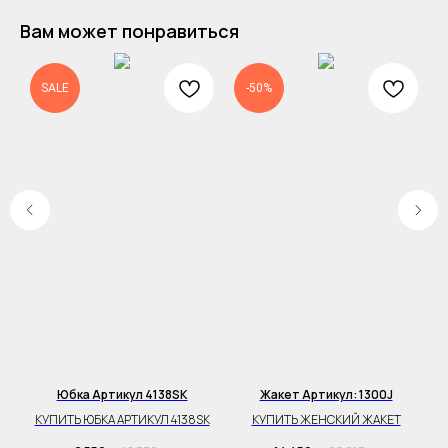
Вам может понравиться
SALE
-50%
Юбка Артикул 4138SK
Жакет Артикул: 1300J
BL
КУПИТЬ ЮБКА АРТИКУЛ 4138SK
КУПИТЬ ЖЕНСКИЙ ЖАКЕТ
К