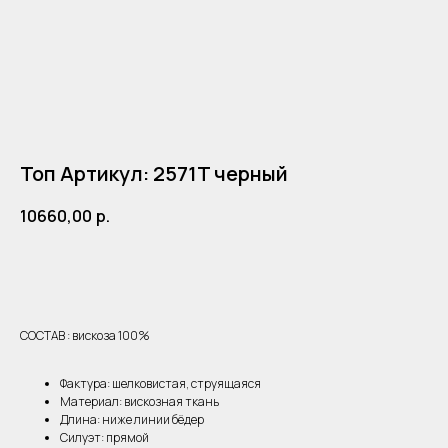
Топ Артикул: 2571T черный
10660,00
р.
ДОБАВИТЬ В КОРЗИНУ
СОСТАВ : вискоза 100%
Фактура: шелковистая, струящаяся
Материал: вискозная ткань
Длина: ниже линии бёдер
Силуэт: прямой