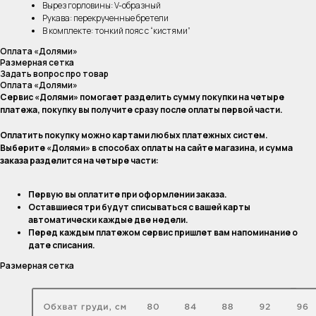
Вырез горловины: V-образный
Рукава: перекрученные бретели
В комплекте: тонкий пояс с “кистями”
Оплата «Долями»
Размерная сетка
Задать вопрос про товар
Оплата «Долями»
Сервис «Долями» помогает разделить сумму покупки на четыре
платежа, покупку вы получите сразу после оплаты первой части.
Оплатить покупку можно картами любых платежных систем.
Выберите «Долями» в способах оплаты на сайте магазина, и сумма
заказа разделится на четыре части:
Первую вы оплатите при оформлении заказа.
Оставшиеся три будут списываться с вашей карты
автоматически каждые две недели.
Перед каждым платежом сервис пришлет вам напоминание о
дате списания.
Размерная сетка